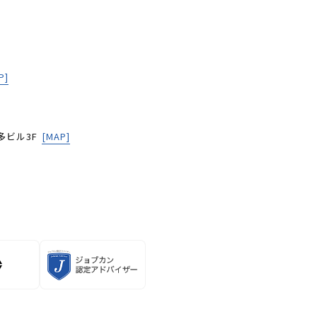
P]
多ビル3F
[MAP]