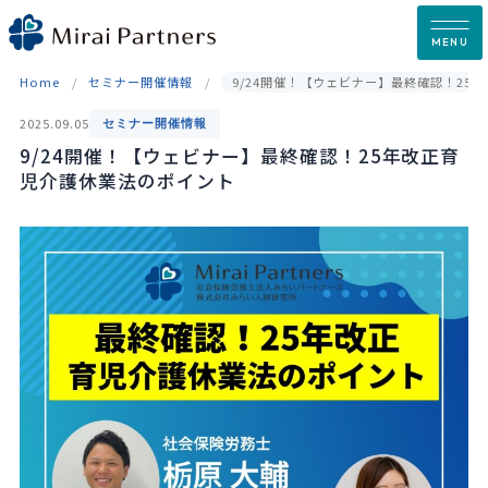
Skip
to
MENU
content
Home
セミナー開催情報
9/24開催！【ウェビナー】最終確認！25
2025.09.05
セミナー開催情報
9/24開催！【ウェビナー】最終確認！25年改正育
児介護休業法のポイント