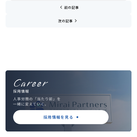
chevron_left
前の記事
navigate_next
次の記事
Career
採用情報
人事労務の「当たり前」を
一緒に変えていく。
採用情報を見る