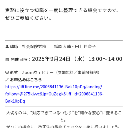
実務に役立つ知識を一度に整理できる機会ですので、
ぜひご参加ください。
👤 講師：社会保険労務士 栃原 大輔・田上 佳奈子
2025年9月24日（水）13:00〜14:00
📅 開催日時：
💻 形式：Zoomウェビナー（参加無料／事前登録制）
🔗
お申込みはこちら
：
https://liff.line.me/2006841136-Bak10pDq/landing?
follow=@275kivvc&lp=OuZegk&liff_id=2006841136-
Bak10pDq
大切なのは、“対応できているつもり”を“確かな安心”に変えるこ
と。
ぜひこの機会に、改正法の最終チェックを一緒に行いましょう。