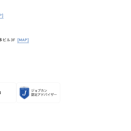
P]
多ビル3F
[MAP]