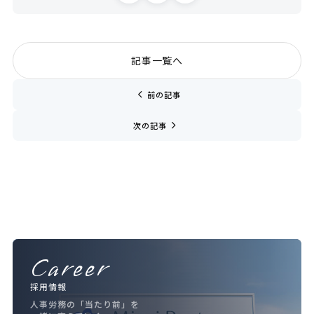
記事一覧へ
chevron_left
前の記事
navigate_next
次の記事
Career
採用情報
人事労務の「当たり前」を