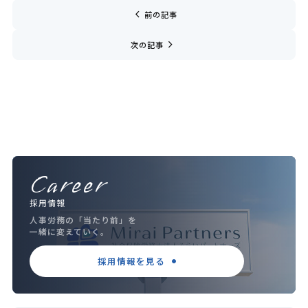
chevron_left
前の記事
navigate_next
次の記事
Career
採用情報
人事労務の「当たり前」を
一緒に変えていく。
採用情報を見る