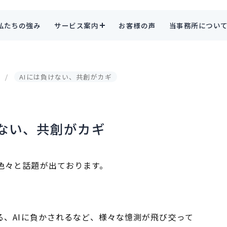
私たちの強み
サービス案内
お客様の声
当事務所につい
AIには負けない、共創がカギ
けない、共創がカギ
色々と話題が出ております。
る、AIに負かされるなど、様々な憶測が飛び交って