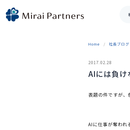
Skip
to
Home
社長ブログ
content
2017.02.28
AIには負
表題の件ですが、
AIに仕事が奪われ