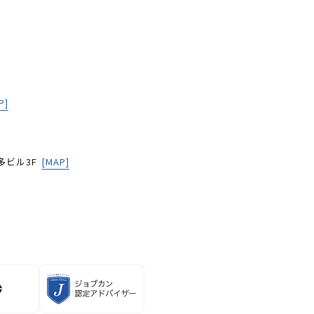
P]
多ビル3F
[MAP]